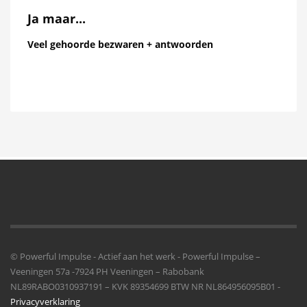
Ja maar...
Veel gehoorde bezwaren + antwoorden
© Powerful Impulse - Actief aan het werk - Powerful Impulse –
Veeningen 57a -7924 PH Veeningen – Rabobank
NL89RABO0310937191 – KVK 89354699 BTW NR NL864956095B01 -
Privacyverklaring